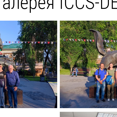
алерея ICCS-D